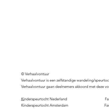
© Verhaalvontuur
Verhaalvontuur is een zelfstandige wandeling/speurtoch
Verhaalvontuur gaan deelnemers akkoord met deze voo
Ki
nderspeurtocht Nederland F
a
Kinderspeurtocht Amsterdam
Fa