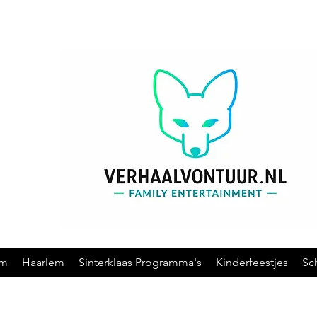
am
Haarlem
Sinterklaas Programma's
Kinderfeestjes
Sc