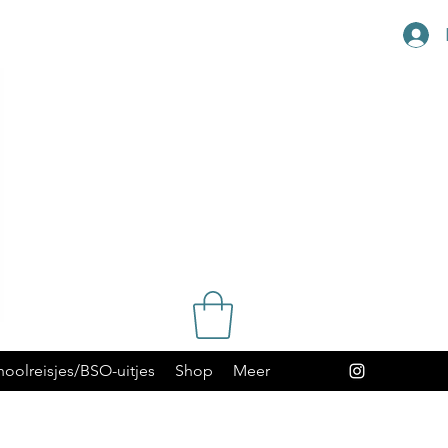
hoolreisjes/BSO-uitjes
Shop
Meer