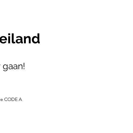
eiland
r gaan!
llie CODE A