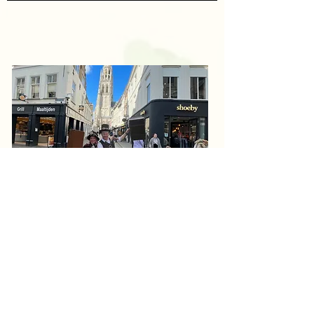
Wil je boeken?
Deze familie activiteit in Breda is
dagelijks te spelen, wij raden aan
om een boeking te maken op