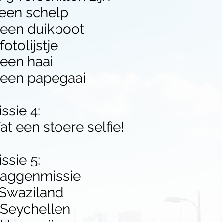
 een schelp
. een duikboot
 fotolijstje
 een haai
. een papegaai
ssie 4:
t een stoere selfie!
ssie 5:
laggenmissie
 Swaziland
 Seychellen