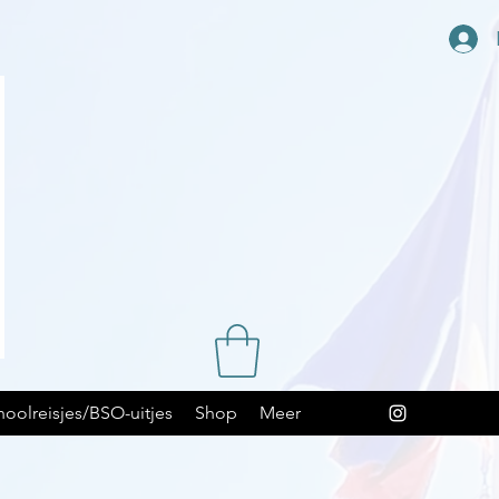
hoolreisjes/BSO-uitjes
Shop
Meer