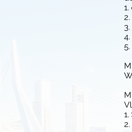
1.
2
3.
4.
5
Mi
Wa
Mi
V
1.
2.