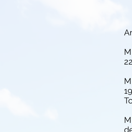
A
Mi
22
Mi
19
T
Mi
de