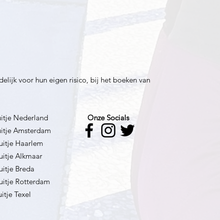
lijk voor hun eigen risico, bij het boeken van
BSO uitje Nederland
Onze Socials
uitje Amsterdam
uitje Haarlem
uitje Alkmaar
uitje Breda
uitje Rotterdam
itje Texel