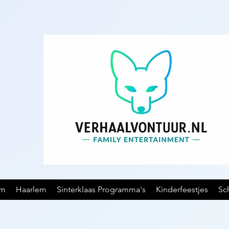
am
Haarlem
Sinterklaas Programma's
Kinderfeestjes
Sc