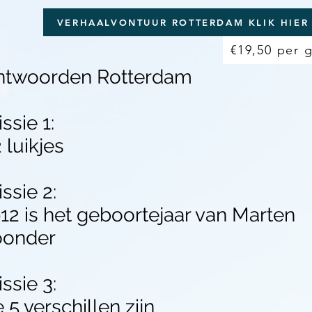
VERHAALVONTUUR ROTTERDAM KLIK HIER
€19,50 per 
ntwoorden Rotterdam
ssie 1:
 luikjes
ssie 2:
12 is het geboortejaar van Marten
oonder
ssie 3:
 5 verschillen zijn