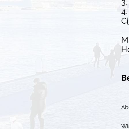
3.
4.
Ci
Mi
He
B
Ab
Wis